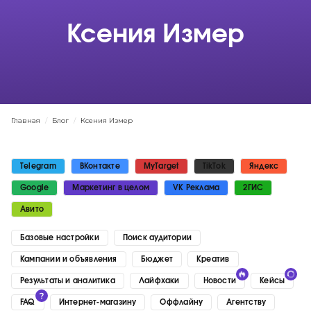
Ксения Измер
Главная
/
Блог
/
Ксения Измер
Telegram
ВКонтакте
MyTarget
TikTok
Яндекс
Google
Маркетинг в целом
VK Реклама
2ГИС
Авито
Базовые настройки
Поиск аудитории
Кампании и объявления
Бюджет
Креатив
Результаты и аналитика
Лайфхаки
Новости
Кейсы
FAQ
Интернет-магазину
Оффлайну
Агентству