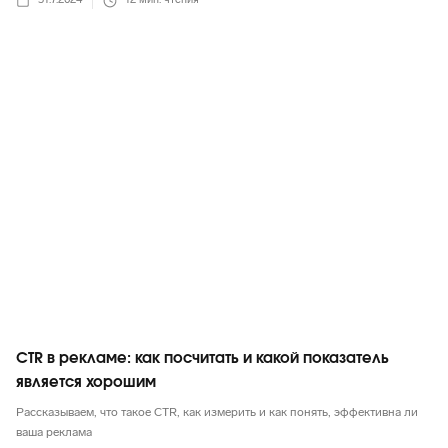
31.7.2024
12
мин. чтения
Маркетинг в целом
CTR в рекламе: как посчитать и какой показатель
является хорошим
Рассказываем, что такое CTR, как измерить и как понять, эффективна ли
ваша реклама