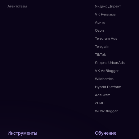
Агентствам
Яндекс Директ
VK Реклама
Авито
Ozon
Telegram Ads
Telega.in
TikTok
Яндекс UrbanAds
VK AdBlogger
Wildberries
Hybrid Platform
AdsGram
2ГИС
WOWBlogger
Инструменты
Обучение