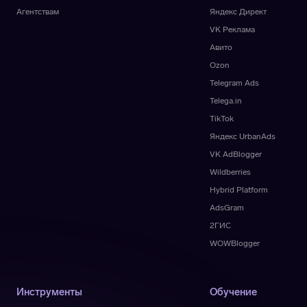
Агентствам
Яндекс Директ
VK Реклама
Авито
Ozon
Telegram Ads
Telega.in
TikTok
Яндекс UrbanAds
VK AdBlogger
Wildberries
Hybrid Platform
AdsGram
2ГИС
WOWBlogger
Инструменты
Обучение