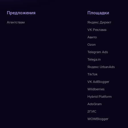
Предложения
Площадки
Агентствам
Яндекс Директ
VK Реклама
Авито
Ozon
Telegram Ads
Telega.in
Яндекс UrbanAds
TikTok
VK AdBlogger
Wildberries
Hybrid Platform
AdsGram
2ГИС
WOWBlogger