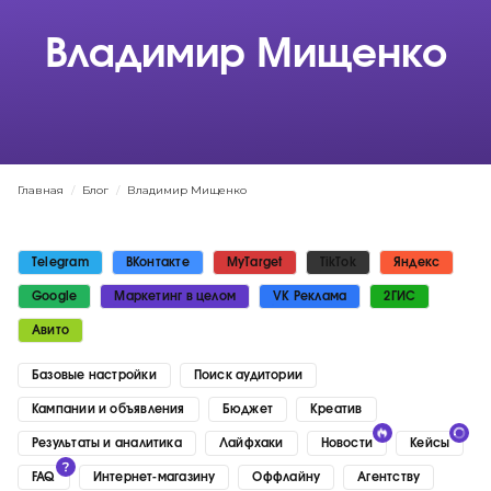
Владимир Мищенко
Главная
/
Блог
/
Владимир Мищенко
Telegram
ВКонтакте
MyTarget
TikTok
Яндекс
Google
Маркетинг в целом
VK Реклама
2ГИС
Авито
Базовые настройки
Поиск аудитории
Кампании и объявления
Бюджет
Креатив
Результаты и аналитика
Лайфхаки
Новости
Кейсы
FAQ
Интернет-магазину
Оффлайну
Агентству