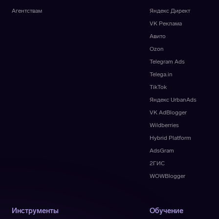
Агентствам
Яндекс Директ
VK Реклама
Авито
Ozon
Telegram Ads
Telega.in
TikTok
Яндекс UrbanAds
VK AdBlogger
Wildberries
Hybrid Platform
AdsGram
2ГИС
WOWBlogger
Инструменты
Обучение