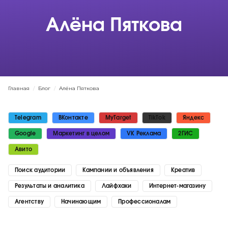
Алёна Пяткова
Главная
/
Блог
/
Алёна Пяткова
Telegram
ВКонтакте
MyTarget
TikTok
Яндекс
Google
Маркетинг в целом
VK Реклама
2ГИС
Авито
Поиск аудитории
Кампании и объявления
Креатив
Результаты и аналитика
Лайфхаки
Интернет-магазину
Агентству
Начинающим
Профессионалам