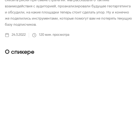
снизить риски при смене стратегии. Мы рассказали о тактике
взаимодействия с аудиторией, проанализировали будущее геотаргетинга
и обсудили, на какие площадки теперь стоит сделать упор. Ну и конечно
же поделились инструментами, которые помогут вам не потерять текущую
базу подписчиков.
24.3.2022
120
мин. просмотра
О спикере