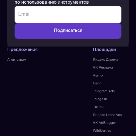
по использованию инструментов
Предложения
Площадки
Агентствам
Яндекс Директ
VK Реклама
Авито
Ozon
Telegram Ads
Telega.in
TikTok
Яндекс UrbanAds
VK AdBlogger
Wildberries