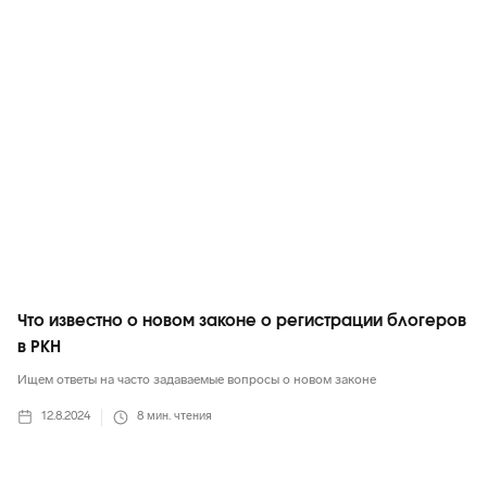
Маркетинг в целом
Что известно о новом законе о регистрации блогеров
в РКН
Ищем ответы на часто задаваемые вопросы о новом законе
12.8.2024
8
мин. чтения