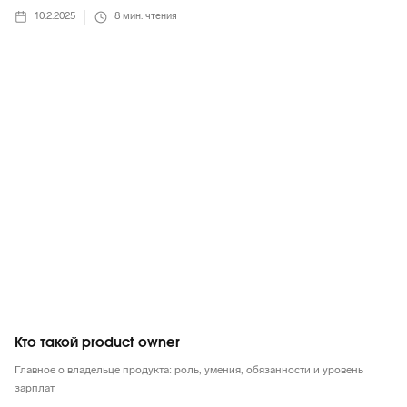
10.2.2025
8
мин. чтения
Маркетинг в целом
Кто такой product owner
Главное о владельце продукта: роль, умения, обязанности и уровень
зарплат