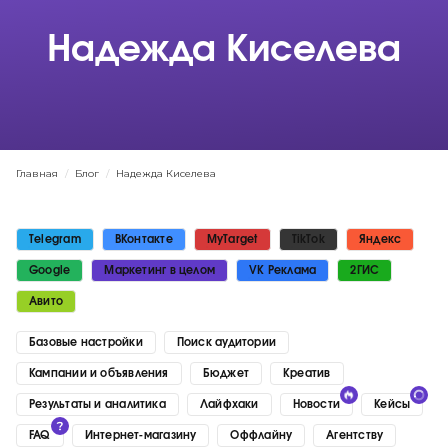
Надежда Киселева
Главная
/
Блог
/
Надежда Киселева
Telegram
ВКонтакте
MyTarget
TikTok
Яндекс
Google
Маркетинг в целом
VK Реклама
2ГИС
Авито
Базовые настройки
Поиск аудитории
Кампании и объявления
Бюджет
Креатив
Результаты и аналитика
Лайфхаки
Новости
Кейсы
FAQ
Интернет-магазину
Оффлайну
Агентству