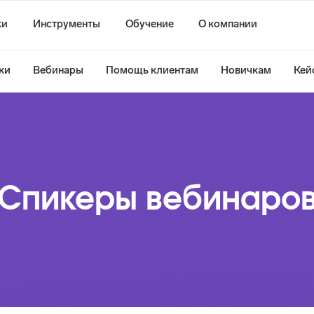
ки
Инструменты
Обучение
О компании
ки
Вебинары
Помощь клиентам
Новичкам
Кей
Спикеры вебинаро