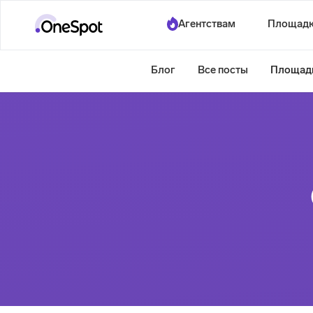
Агентствам
Площад
Блог
Все посты
Площад