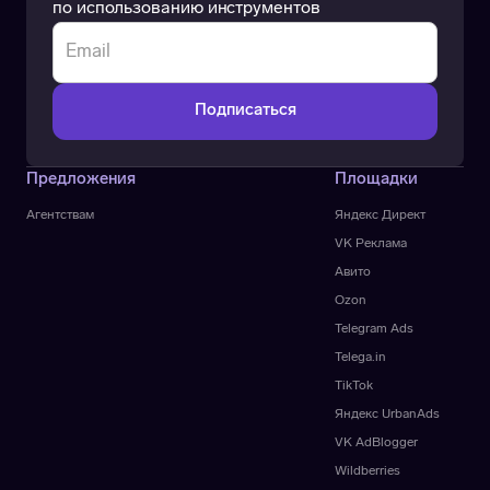
по использованию инструментов
Предложения
Площадки
Агентствам
Яндекс Директ
VK Реклама
Авито
Ozon
Telegram Ads
Telega.in
TikTok
Яндекс UrbanAds
VK AdBlogger
Wildberries