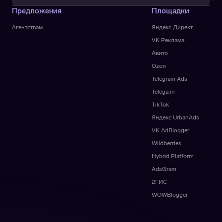
Предложения
Площадки
Агентствам
Яндекс Директ
VK Реклама
Авито
Ozon
Telegram Ads
Telega.in
TikTok
Яндекс UrbanAds
VK AdBlogger
Wildberries
Hybrid Platform
AdsGram
2ГИС
WOWBlogger