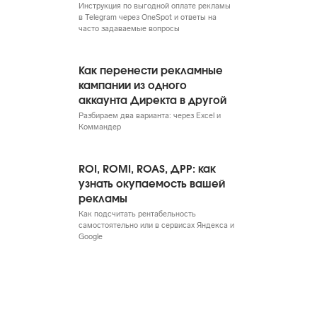
Инструкция по выгодной оплате рекламы
в Telegram через OneSpot и ответы на
часто задаваемые вопросы
Как перенести рекламные
кампании из одного
аккаунта Директа в другой
Разбираем два варианта: через Excel и
Коммандер
ROI, ROMI, ROAS, ДРР: как
узнать окупаемость вашей
рекламы
Как подсчитать рентабельность
самостоятельно или в сервисах Яндекса и
Google