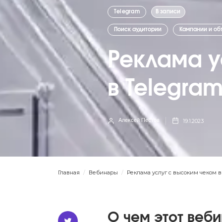
Telegram
В записи
Поиск аудитории
Кампании и об
Реклама у
в Telegra
19.1.2023
Алексей Пестов
Главная
/
Вебинары
/
Реклама услуг с высоким чеком в
О чем этот веб