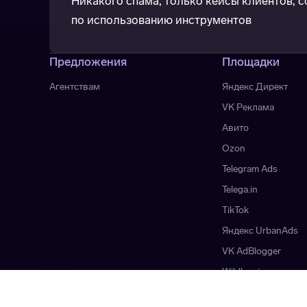
Никакого спама, только кейсы клиентов, 
по использованию инструментов
Предложения
Площадки
Агентствам
Яндекс Директ
VK Реклама
Авито
Ozon
Telegram Ads
Telega.in
TikTok
Яндекс UrbanAds
VK AdBlogger
Wildberries
Hybrid Platform