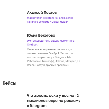
Алексей Пестов
Маркетолог Telegram-каналов, автор
канала о рекламе «Digital-Лёша»
Юлия Бекетова
Экс-руководитель отдела маркетинга
OneSpot
Отвечала за маркетинг сервиса для
оплаты рекламы OneSpot. Эксперт по
контент-маркетингу и Telegram Ads.
Работала с Тинькофф, Askona, М.Видео, La
Roche-Posay и другими брендами
Кейсы
Что делать, если у вас нет 2
миллионов евро на рекламу
в Telegram