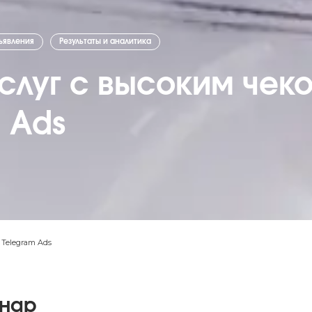
ъявления
Результаты и аналитика
слуг с высоким чек
m Ads
 Telegram Ads
инар