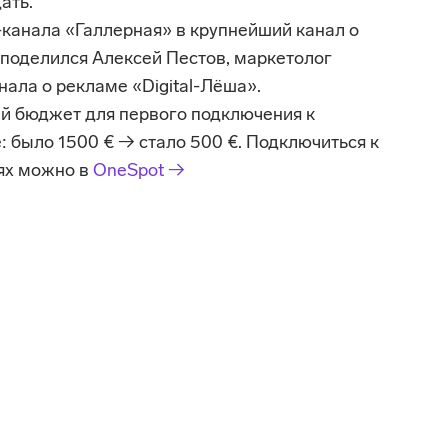
ать.
канала «Галлерная» в крупнейший канал о 
оделился Алексей Пестов, маркетолог 
нала о рекламе «Digital-Лёша».
й бюджет для первого подключения к 
: было 1500 € → стало 500 €. Подключиться к 
ях можно в 
OneSpot →