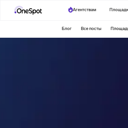
Агентствам
Площад
Блог
Все посты
Площад