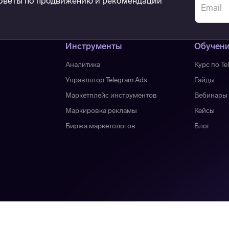
советы по продвижению и рекомендации
Инструменты
Обучен
Аналитика
Курс по Te
Управлятор Telegram Ads
Гайды
Маркетплейс инструментов
Вебинары
Маркировка рекламы
Кейсы
Биржа маркетологов
Блог