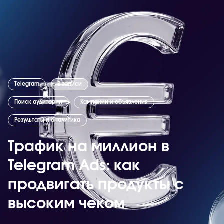
Telegram
В записи
Поиск аудитории
Кампании и объявления
Результаты и аналитика
Трафик на миллион в
Telegram Ads: как
продвигать продукты с
высоким чеком