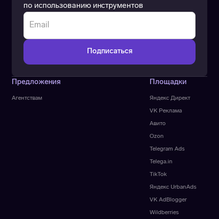
по использованию инструментов
Предложения
Площадки
Агентствам
Яндекс Директ
VK Реклама
Авито
Ozon
Telegram Ads
Telega.in
TikTok
Яндекс UrbanAds
VK AdBlogger
Wildberries