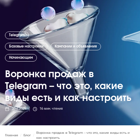
Telegram
Базовые настройки
Кампании и объявления
Начинающим
Воронка продаж в
Telegram – что это, какие
виды есть и как настроить
30.6.2024
16
мин. чтения
Воронка продаж в Telegram – что это, какие виды есть и
Главная
/
Блог
/
как настроить