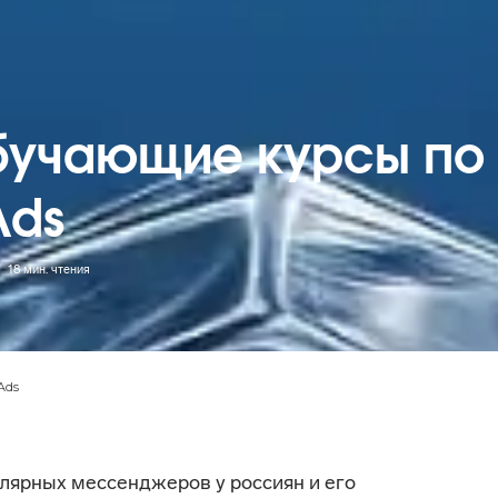
бучающие курсы по
Ads
18
мин. чтения
Ads
лярных мессенджеров у россиян и его