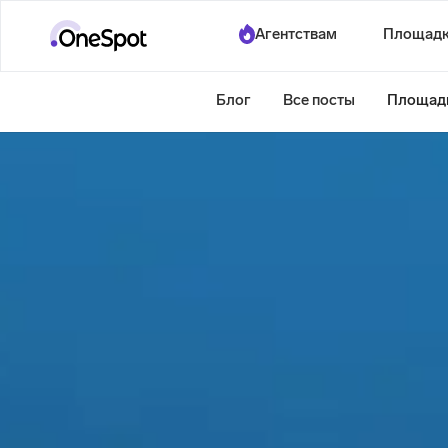
Агентствам
Площад
Блог
Все посты
Площад