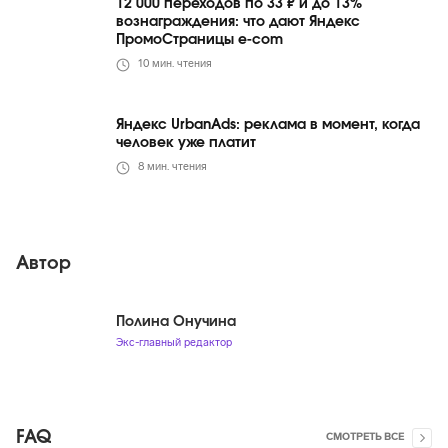
12 000 переходов по 33 ₽ и до 13%
вознаграждения: что дают Яндекс
ПромоСтраницы e-com
10
мин. чтения
Яндекс UrbanAds: реклама в момент, когда
человек уже платит
8
мин. чтения
Автор
Полина Онучина
Экс-главный редактор
FAQ
СМОТРЕТЬ ВСЕ