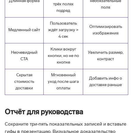
Длинная форма
необязательные
трёх полях
поля
подряд
Пользователь
Оптимизировать
Медленный сайт
ждёт загрузку >
изображения
4 сек
Клики вокруг
Неочевидный
Увеличить размер,
кнопки, но не по
CTA
контраст
кнопке
Скрытая
Мгновенный
Добавить инфо о
стоимость
уход после шага
доставке раньше
доставки
оплаты
Отчёт для руководства
Сохраните три‑пять показательных записей и вставьте
гифы в презентацию. Визуальное доказательство