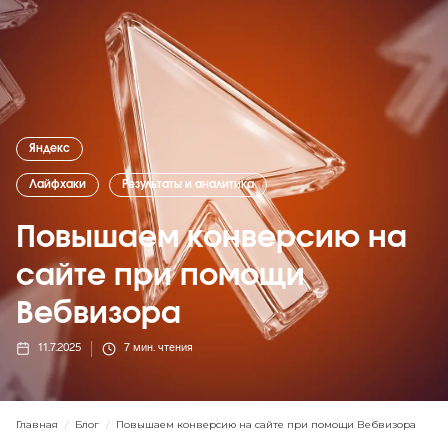
Яндекс
Лайфхаки
Результаты и аналитика
Повышаем конверсию на
сайте при помощи
Вебвизора
11.7.2025
7
мин. чтения
Главная
/
Блог
/
Повышаем конверсию на сайте при помощи Вебвизора