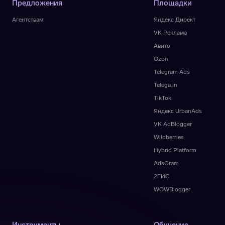
Предложения
Площадки
Агентствам
Яндекс Директ
VK Реклама
Авито
Ozon
Telegram Ads
Telega.in
TikTok
Яндекс UrbanAds
VK AdBlogger
Wildberries
Hybrid Platform
AdsGram
2ГИС
WOWBlogger