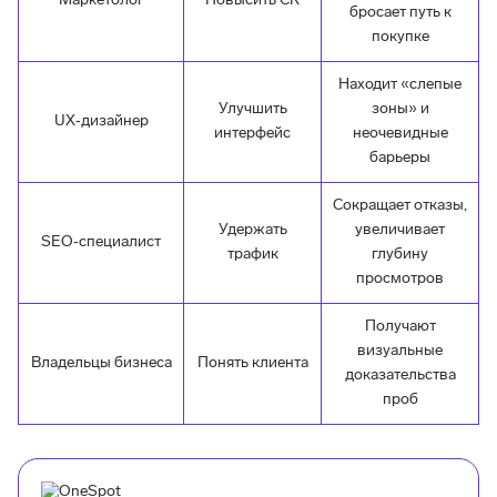
Маркетолог
Повысить CR
бросает путь к
покупке
Находит «слепые
Улучшить
зоны» и
UX‑дизайнер
интерфейс
неочевидные
барьеры
Сокращает отказы,
Удержать
увеличивает
SEO‑специалист
трафик
глубину
просмотров
Получают
визуальные
Владельцы бизнеса
Понять клиента
доказательства
проб