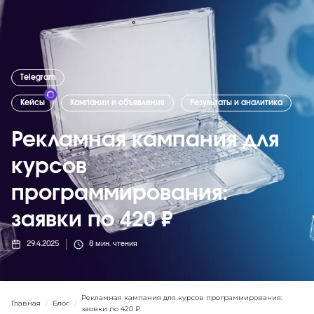
Telegram
Кейсы
Кампании и объявления
Результаты и аналитика
Рекламная кампания для
курсов
программирования:
заявки по 420 ₽
29.4.2025
8
мин. чтения
Рекламная кампания для курсов программирования:
Главная
/
Блог
/
заявки по 420 ₽