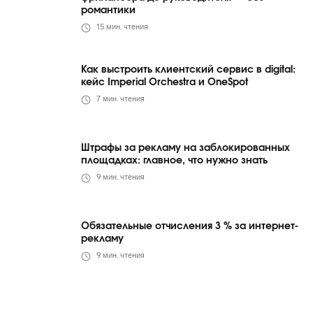
романтики
15
мин. чтения
Как выстроить клиентский сервис в digital:
кейс Imperial Orchestra и OneSpot
7
мин. чтения
Штрафы за рекламу на заблокированных
площадках: главное, что нужно знать
9
мин. чтения
Обязательные отчисления 3 % за интернет-
рекламу
9
мин. чтения