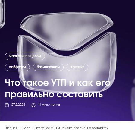
Маркетинг в целом
Лайфхаки
Начинающим
Креатив
Что такое УТП и как его
правильно составить
27.2.2025
11
мин. чтения
Главная
/
Блог
/
Что такое УТП и как его правильно составить