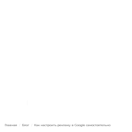
Google
Базовые настройки
Кампании и объявления
Начинающим
Как настроить рекламу в
Google самостоятельно
24.1.2022
11
мин. чтения
Главная
/
Блог
/
Как настроить рекламу в Google самостоятельно