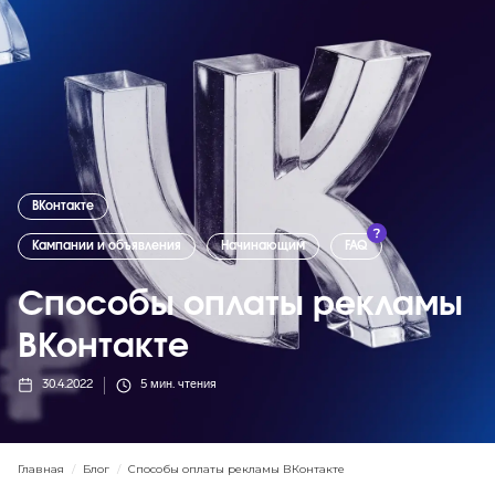
ВКонтакте
Кампании и объявления
Начинающим
FAQ
Способы оплаты рекламы
ВКонтакте
30.4.2022
5
мин. чтения
Главная
/
Блог
/
Способы оплаты рекламы ВКонтакте