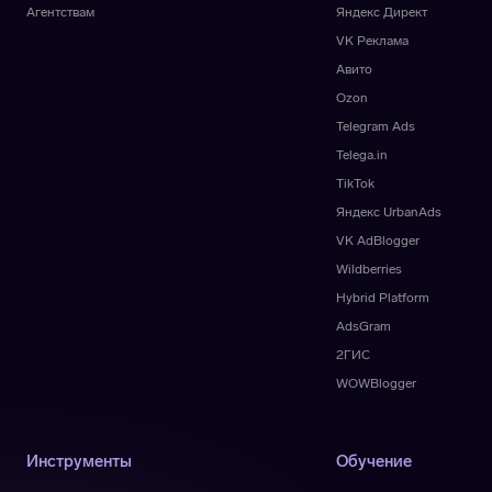
Агентствам
Яндекс Директ
VK Реклама
Авито
Ozon
Telegram Ads
Telega.in
TikTok
Яндекс UrbanAds
VK AdBlogger
Wildberries
Hybrid Platform
AdsGram
2ГИС
WOWBlogger
Инструменты
Обучение