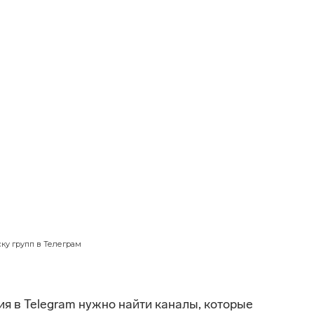
Начинающим
 Telegram-канал — г
 групп в Телеграм
12
мин. чтения
ску групп в Телеграм
я в Telegram нужно найти каналы, которые