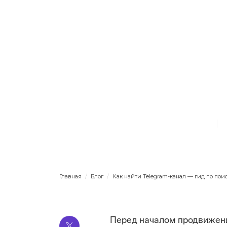
Telegram
Поиск аудитории
Лайфхаки
Как найти
по поиску
Татьяна Минина
28.5.2024
Главная
/
Блог
/
Как найти Telegram-канал — гид по пои
Перед началом продвижени