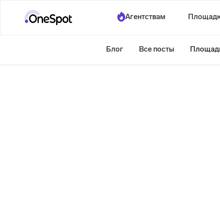
Агентствам
Площад
Блог
Все посты
Площад