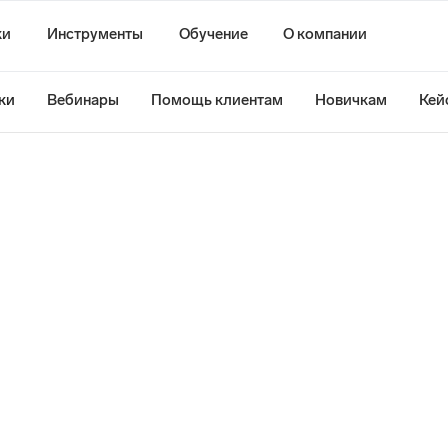
ки
Инструменты
Обучение
О компании
ки
Вебинары
Помощь клиентам
Новичкам
Кей