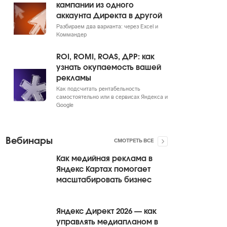
кампании из одного
аккаунта Директа в другой
Разбираем два варианта: через Excel и
Коммандер
ROI, ROMI, ROAS, ДРР: как
узнать окупаемость вашей
рекламы
Как подсчитать рентабельность
самостоятельно или в сервисах Яндекса и
Google
Вебинары
СМОТРЕТЬ ВСЕ
Как медийная реклама в
Яндекс Картах помогает
масштабировать бизнес
Яндекс Директ 2026 — как
управлять медиапланом в