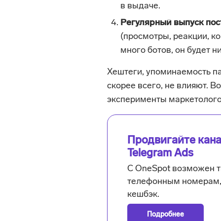
в выдаче.
Регулярный выпуск пос
(просмотры, реакции, к
много ботов, он будет н
Хештеги, упоминаемость п
скорее всего, не влияют. В
эксперименты маркетолого
Продвигайте кан
Telegram Ads
С OneSpot возможен т
телефонным номерам, 
кешбэк.
Подробнее