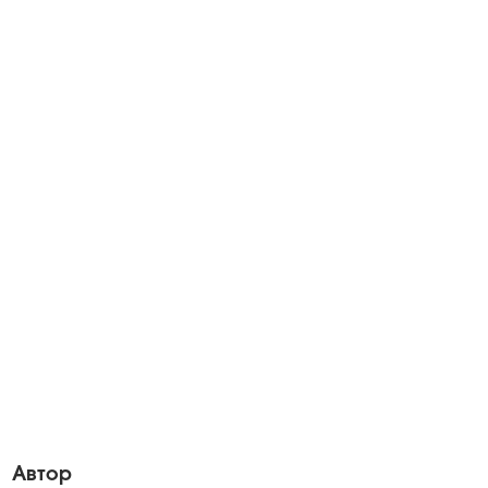
ид
Автор