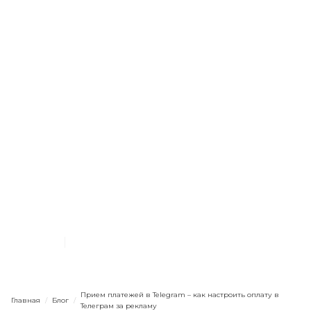
Telegram
Базовые настройки
Бюджет
Интернет-магазину
Начинающим
Прием платежей в
Telegram – как настроить
оплату в Телеграм за
рекламу
10.6.2024
10
мин. чтения
Прием платежей в Telegram – как настроить оплату в
Главная
/
Блог
/
Телеграм за рекламу